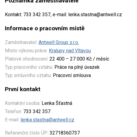
Poznámka zaměstnavatele
Kontakt: 733 342 357, e-mail: lenka.stastna@antwell.cz
Informace o pracovním místě
Zaměstnavatel:
Antwell Group s.r.o.
Místo výkonu práce:
Kralupy nad Vltavou
Platové ohodnocení:
22 400 – 27 000 Kč / měsíc
Typ pracovního vztahu:
Práce na plný úvazek
Typ smluvního vztahu:
Pracovní smlouva
První kontakt
Kontaktní osoba:
Lenka Šťastná
Telefon:
733 342 357
E-mail:
lenka.stastna@antwell.cz
Referenční číslo ÚP:
32718360737