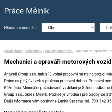
Práce Mělník
Hledat zaměstnání
Hlavní strana
/
Volná místa
/
Kralupy nad Vltavou
/
Mechanici a opraváři mo
Mechanici a opraváři motorových vozid
Antwell Group s.r.o. nabízí 3 volná pracovní místa na pozici M
Práce na plný úvazek s pružnou pracovní dobou. Pracovní p
Kč/měsíc. Minimální požadované vzdělání je Střední odborné (
Group s.r.o., okres Mělník. Pozice je vhodná i pro osoby se z
Další informace vám poskytne Lenka Šťastná, tel.: 733 342 357