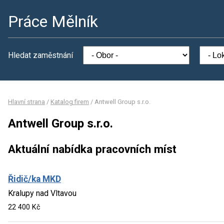
Práce Mělník
Hledat zaměstnání
Hlavní strana
/
Katalog firem
/
Antwell Group s.r.o.
Antwell Group s.r.o.
Aktuální nabídka pracovních míst
Řidič/ka MKD
Kralupy nad Vltavou
22 400 Kč