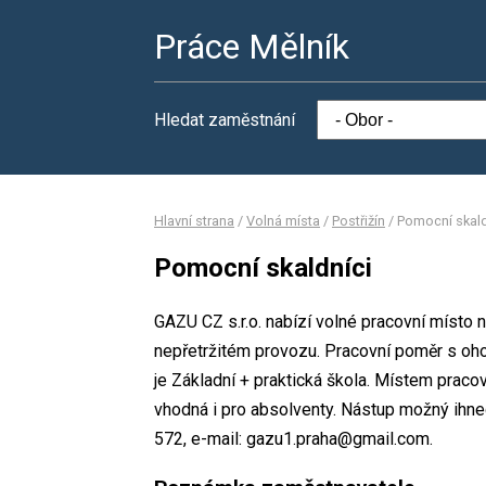
Práce Mělník
Hledat zaměstnání
Hlavní strana
/
Volná místa
/
Postřižín
/
Pomocní skald
Pomocní skaldníci
GAZU CZ s.r.o. nabízí volné pracovní místo 
nepřetržitém provozu. Pracovní poměr s o
je Základní + praktická škola. Místem pracov
vhodná i pro absolventy. Nástup možný ihne
572, e-mail: gazu1.praha@gmail.com.