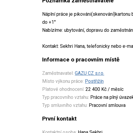
Poznámka zaměstnavatele
Náplní práce je pikováni(skenování)kartonu 
do +1°
Nabízíme: ubytování, dopravu do zaměstná
Kontakt: Sekhri Hana, telefonicky nebo e-
Informace o pracovním místě
Zaměstnavatel:
GAZU CZ s.r.o.
Místo výkonu práce:
Postřižín
Platové ohodnocení:
22 400 Kč / měsíc
Typ pracovního vztahu:
Práce na plný úvaze
Typ smluvního vztahu:
Pracovní smlouva
První kontakt
Kontaktní osoba:
Hana Sekhri