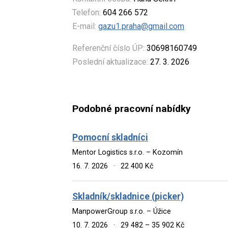
Telefon:
604 266 572
E-mail:
gazu1.praha@gmail.com
Referenční číslo ÚP:
30698160749
Poslední aktualizace:
27. 3. 2026
Podobné pracovní nabídky
Pomocní skladníci
Mentor Logistics s.r.o. – Kozomín
16. 7. 2026
·
22 400 Kč
Skladník/skladnice (picker)
ManpowerGroup s.r.o. – Úžice
10. 7. 2026
·
29 482 – 35 902 Kč