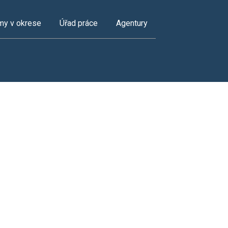
my v okrese
Úřad práce
Agentury