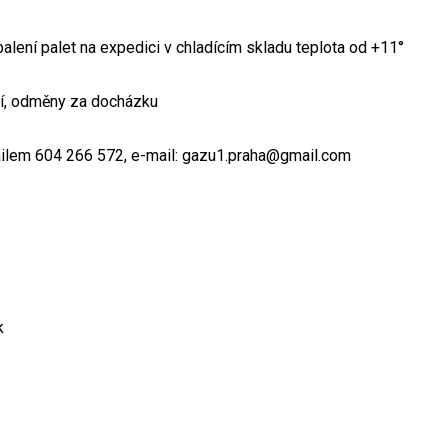
balení palet na expedici v chladícím skladu teplota od +11°
ní, odměny za docházku
mailem 604 266 572, e-mail: gazu1.praha@gmail.com
k