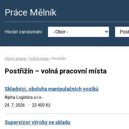
Práce Mělník
Hledat zaměstnání
Hlavní strana
/
Volná místa
/
Postřižín
Postřižín – volná pracovní místa
Skladníci, obsluha manipulačních vozíků
Alpha Logistics s.r.o.
24. 7. 2026
·
22 400 Kč
Supervizor výroby ve skladu