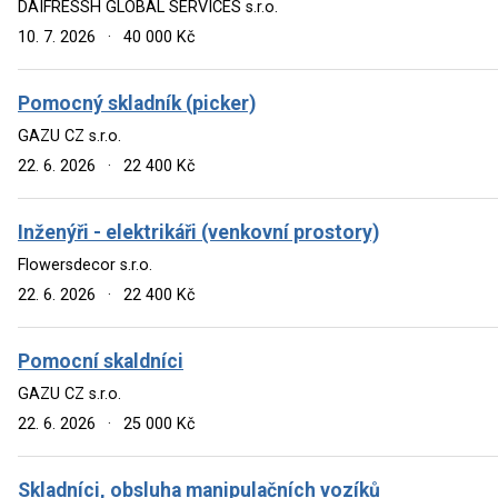
DAIFRESSH GLOBAL SERVICES s.r.o.
10. 7. 2026
·
40 000 Kč
Pomocný skladník (picker)
GAZU CZ s.r.o.
22. 6. 2026
·
22 400 Kč
Inženýři - elektrikáři (venkovní prostory)
Flowersdecor s.r.o.
22. 6. 2026
·
22 400 Kč
Pomocní skaldníci
GAZU CZ s.r.o.
22. 6. 2026
·
25 000 Kč
Skladníci, obsluha manipulačních vozíků