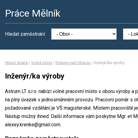
Práce Mělník
Hledat zaměstnání
Hlavní strana
/
Volná místa
/
Kralupy nad Vltavou
/
Inženýr/ka výroby
Inženýr/ka výroby
Astrum LT s.r.o. nabízí volné pracovní místo v oboru výroby a 
na plný úvazek v jednosměnném provozu. Pracovní poměr s o
požadované vzdělání je VŠ magisterské. Místem pracoviště je A
Nástup možný ihned. Další informace vám poskytne Mgr. et Mgr
alexey.krenke@gmail.com.