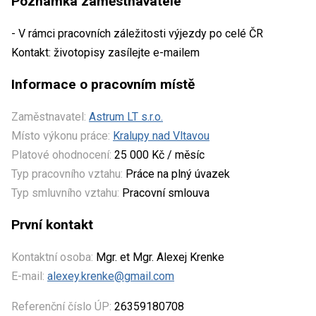
Poznámka zaměstnavatele
- V rámci pracovních záležitosti výjezdy po celé ČR
Kontakt: životopisy zasílejte e-mailem
Informace o pracovním místě
Zaměstnavatel:
Astrum LT s.r.o.
Místo výkonu práce:
Kralupy nad Vltavou
Platové ohodnocení:
25 000 Kč / měsíc
Typ pracovního vztahu:
Práce na plný úvazek
Typ smluvního vztahu:
Pracovní smlouva
První kontakt
Kontaktní osoba:
Mgr. et Mgr. Alexej Krenke
E-mail:
alexey.krenke@gmail.com
Referenční číslo ÚP:
26359180708