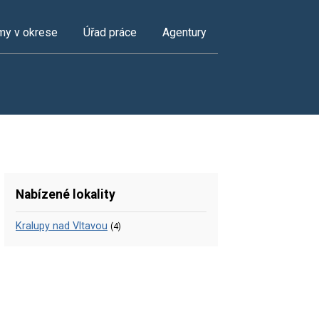
my v okrese
Úřad práce
Agentury
Nabízené lokality
Kralupy nad Vltavou
(4)