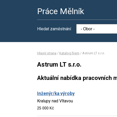
Práce Mělník
Hledat zaměstnání
Hlavní strana
/
Katalog firem
/
Astrum LT s.r.o.
Astrum LT s.r.o.
Aktuální nabídka pracovních m
Inženýr/ka výroby
Kralupy nad Vltavou
25 000 Kč