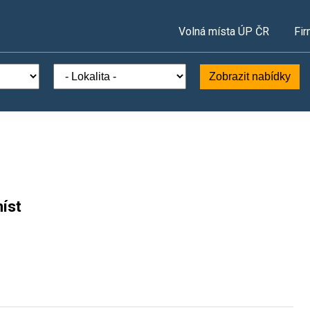
Volná místa ÚP ČR
Fir
Zobrazit nabídky
íst