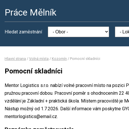
Práce Mělník
Hledat zaměstnání
Hlavní strana
/
Volná místa
/
Kozomín
/
Pomocní skladníci
Pomocní skladníci
Mentor Logistics s.r.o. nabízí volné pracovní místo na pozici 
pružnou pracovní dobou. Pracovní poměr s ohodnocením 22 4
vzdělání je Základní + praktická škola. Místem pracoviště je Me
Nástup možný od 1.7.2026. Další informace vám poskytne GYO
mentorlogistics@email.cz.