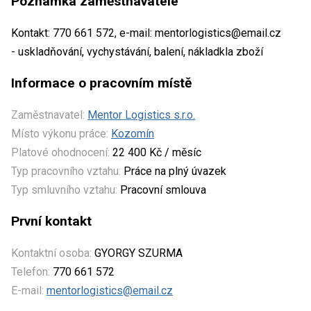
Poznámka zaměstnavatele
Kontakt: 770 661 572, e-mail: mentorlogistics@email.cz
- uskladňování, vychystávání, balení, nákladkla zboží
Informace o pracovním místě
Zaměstnavatel:
Mentor Logistics s.r.o.
Místo výkonu práce:
Kozomín
Platové ohodnocení:
22 400 Kč / měsíc
Typ pracovního vztahu:
Práce na plný úvazek
Typ smluvního vztahu:
Pracovní smlouva
První kontakt
Kontaktní osoba:
GYORGY SZURMA
Telefon:
770 661 572
E-mail:
mentorlogistics@email.cz