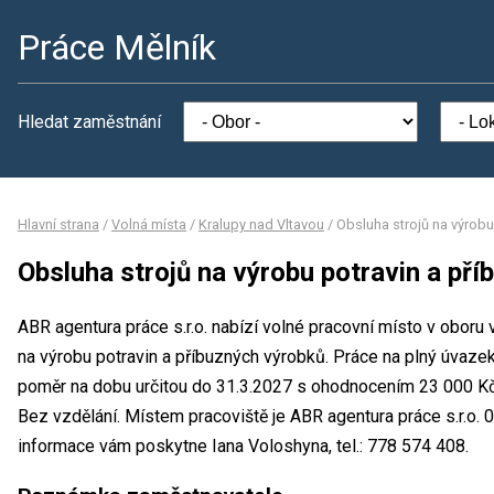
Práce Mělník
Hledat zaměstnání
Hlavní strana
/
Volná místa
/
Kralupy nad Vltavou
/
Obsluha strojů na výrobu
Obsluha strojů na výrobu potravin a př
ABR agentura práce s.r.o. nabízí volné pracovní místo v oboru
na výrobu potravin a příbuzných výrobků. Práce na plný úvaz
poměr na dobu určitou do 31.3.2027 s ohodnocením 23 000 Kč
Bez vzdělání. Místem pracoviště je ABR agentura práce s.r.o. 
informace vám poskytne Iana Voloshyna, tel.: 778 574 408.