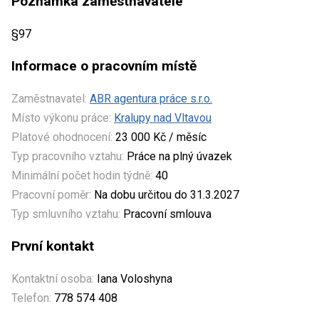
Poznámka zaměstnavatele
§97
Informace o pracovním místě
Zaměstnavatel:
ABR agentura práce s.r.o.
Místo výkonu práce:
Kralupy nad Vltavou
Platové ohodnocení:
23 000 Kč / měsíc
Typ pracovního vztahu:
Práce na plný úvazek
Minimální počet hodin týdně:
40
Pracovní poměr:
Na dobu určitou do 31.3.2027
Typ smluvního vztahu:
Pracovní smlouva
První kontakt
Kontaktní osoba:
Iana Voloshyna
Telefon:
778 574 408