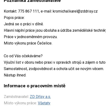
Poznámka zaměstnavatele
Kontakt: 775 867 111, e-mail: kromichal.karel@zddrisy.cz
Popis práce:
Jedná se o práci v dílně.
Hlavní náplní práce jsou obsluha a údržba zemědělské technik
Práce v jednosměnném provozu.
Místo výkonu práce Čečelice.
Co od Vás očekáváme?
Výuční list v oboru nebo praxi v opravách strojů a zájem o tuto
Samostatnost, zodpovědnost a ochota učit se novým věcem.
Nástup ihned.
Informace o pracovním místě
Zaměstnavatel:
ZD Dřísy a.s.
Místo výkonu práce:
Všetaty