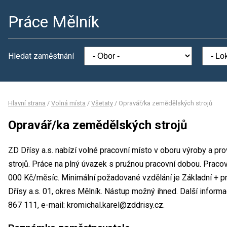
Práce Mělník
Hledat zaměstnání
Hlavní strana
/
Volná místa
/
Všetaty
/
Opravář/ka zemědělských strojů
Opravář/ka zemědělských strojů
ZD Dřísy a.s. nabízí volné pracovní místo v oboru výroby a p
strojů. Práce na plný úvazek s pružnou pracovní dobou. Prac
000 Kč/měsíc. Minimální požadované vzdělání je Základní + pr
Dřísy a.s. 01, okres Mělník. Nástup možný ihned. Další inform
867 111, e-mail: kromichal.karel@zddrisy.cz.