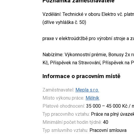
Poznámka zaměstnavatele
Vzdělání: Technické v oboru Elektro vč. plat
(dříve vyhláška č. 50)
praxe v elektroúdržbě pro výrobní stroje a z
Nabízíme: Výkonnostní prémie, Bonusy 2x 
Kč, Příspěvek na Stravování, Příspěvek na Pe
Informace o pracovním místě
Zaměstnavatel:
Mepla s.r.o.
Místo výkonu práce:
Mělník
Platové ohodnocení:
35 000 – 45 000 Kč / 
Typ pracovního vztahu:
Práce na plný úvaze
Minimální počet hodin týdně:
40
Typ smluvního vztahu:
Pracovní smlouva