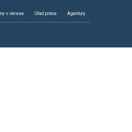
my v okrese
Úřad práce
Agentury