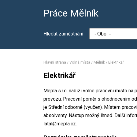
Práce Mělník
Hledat zaměstnání
Hlavní strana
/
Volná místa
/
Mělník
/
Elektrikář
Elektrikář
Mepla s.r.o. nabízí volné pracovní místo na
provozu. Pracovní poměr s ohodnocením od
je Střední odborné (vyučen). Místem pracoviš
absolventy. Nástup možný ihned. Další infor
latal@mepla.cz.