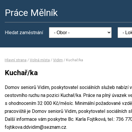
Práce Mělník
Hledat zaměstnání
Hlavní strana
/
Volná místa
/
Vidim
/
Kuchař/ka
Kuchař/ka
Domov seniorů Vidim, poskytovatel sociálních služeb nabízí 
cestovního ruchu na pozici Kuchař/ka. Práce na plný úvazek
s ohodnocením 32 000 Kč/měsíc. Minimální požadované vzdělán
pracoviště je Domov seniorů Vidim, poskytovatel sociálních s
Další informace vám poskytne Bc. Karla Fojtíková, tel.: 736 770
fojtikova.ddvidim@seznam.cz.