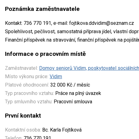
Poznámka zaměstnavatele
Kontakt: 736 770 191, e-mail: fojtikova.ddvidim@seznam.cz
Spolehlivost, pečlivost, samostatná příprava jídel, vlastní dopr
Finanční příspěvek na stravování, finanční příspěvek na pojiště
Informace o pracovním místě
Zaměstnavatel:
Domov seniorů Vidim, poskytovatel sociálníc
Místo výkonu práce:
Vidim
Platové ohodnocení:
32 000 Kč / měsíc
Typ pracovního vztahu:
Práce na plný úvazek
Typ smluvního vztahu:
Pracovní smlouva
První kontakt
Kontaktní osoba:
Bc. Karla Fojtíková
Telefon:
736 770 191