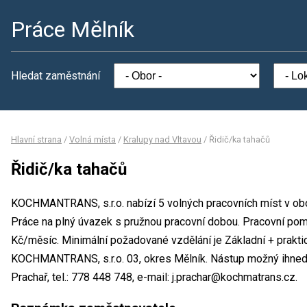
Práce Mělník
Hledat zaměstnání
Hlavní strana
/
Volná místa
/
Kralupy nad Vltavou
/
Řidič/ka tahačů
Řidič/ka tahačů
KOCHMANTRANS, s.r.o. nabízí 5 volných pracovních míst v obo
Práce na plný úvazek s pružnou pracovní dobou. Pracovní p
Kč/měsíc. Minimální požadované vzdělání je Základní + prakti
KOCHMANTRANS, s.r.o. 03, okres Mělník. Nástup možný ihned.
Prachař, tel.: 778 448 748, e-mail: j.prachar@kochmatrans.cz.