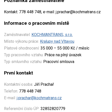
Poznámka zaměstnavatele
Kontakt: 778 448 748, e-mail: j.prachar@kochmatrans.cz
Informace o pracovním místě
Zaměstnavatel:
KOCHMANTRANS, s.r.o.
Místo výkonu práce:
Kralupy nad Vltavou
Platové ohodnocení:
35 000 – 55 000 Kč / měsíc
Typ pracovního vztahu:
Práce na plný úvazek
Typ smluvního vztahu:
Pracovní smlouva
První kontakt
Kontaktní osoba:
Jiří Prachař
Telefon:
778 448 748
E-mail:
j.prachar@kochmatrans.cz
Referenční číslo ÚP:
32852820779