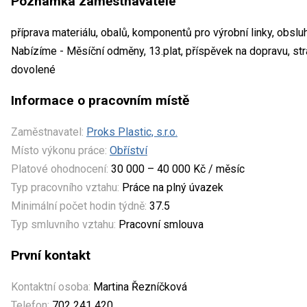
Poznámka zaměstnavatele
příprava materiálu, obalů, komponentů pro výrobní linky, obsl
Nabízíme - Měsíční odměny, 13.plat, příspěvek na dopravu, str
dovolené
Informace o pracovním místě
Zaměstnavatel:
Proks Plastic, s.r.o.
Místo výkonu práce:
Obříství
Platové ohodnocení:
30 000 – 40 000 Kč / měsíc
Typ pracovního vztahu:
Práce na plný úvazek
Minimální počet hodin týdně:
37.5
Typ smluvního vztahu:
Pracovní smlouva
První kontakt
Kontaktní osoba:
Martina Řezníčková
Telefon:
702 241 420