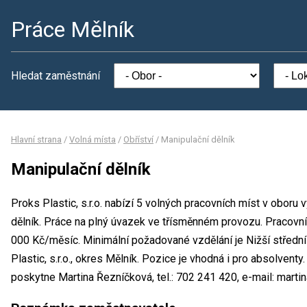
Práce Mělník
Hledat zaměstnání
Hlavní strana
/
Volná místa
/
Obříství
/
Manipulační dělník
Manipulační dělník
Proks Plastic, s.r.o. nabízí 5 volných pracovních míst v oboru
dělník. Práce na plný úvazek ve třísměnném provozu. Pracov
000 Kč/měsíc. Minimální požadované vzdělání je Nižší středn
Plastic, s.r.o., okres Mělník. Pozice je vhodná i pro absolven
poskytne Martina Řezníčková, tel.: 702 241 420, e-mail: mart