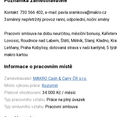
Poznámka zaměstnavatele
Kontakt: 730 566 402, e-mail: pavla.sramkova@makro.cz
3směnný nepřetržitý provoz ranní, odpolední, noční směny
Pracovní smlouva na dobu neurčitou, měsíční bonusy, Kafeter
Lovosic, Roudnice nad Labem, Štětí, Mělník, Slaný, Kladno, Kr
Letňany, Praha Kobylisy, dotovaná strava v naší kantýně, 5 t
makro kartou
Informace o pracovním místě
Zaměstnavatel:
MAKRO Cash & Carry ČR s.r.o.
Místo výkonu práce:
Kozomín
Platové ohodnocení:
34 000 Kč / měsíc
Typ pracovního vztahu:
Práce na plný úvazek
Typ smluvního vztahu:
Pracovní smlouva