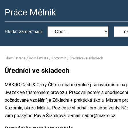
Práce Mělník
Hledat zaměstnání
Hlavní strana
/
Volná místa
/
Kozomín
/
Úředníci ve skladech
Úředníci ve skladech
MAKRO Cash & Carry ČR s.r.o. nabízí volné pracovní místo na p
úvazek ve třísměnném provozu. Pracovní poměr s ohodnocení
požadované vzdělání je Základní + praktická škola. Místem pr
Kozomín, okres Mělník. Pozice je vhodná i pro absolventy. Ná
vám poskytne Pavla Šrámková, e-mail: nabor@makro.cz.