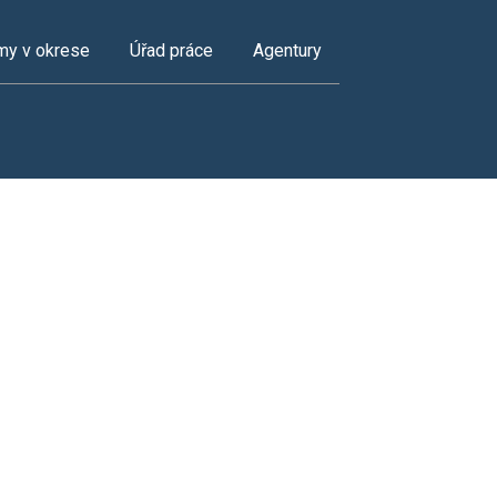
my v okrese
Úřad práce
Agentury