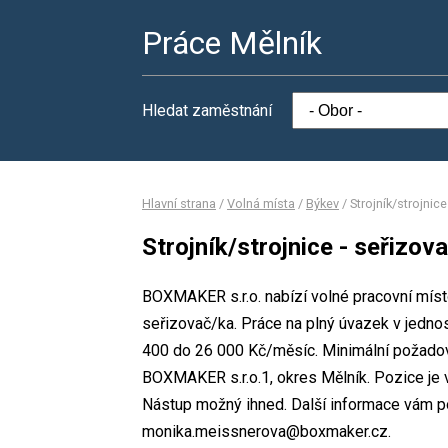
Práce Mělník
Hledat zaměstnání
Hlavní strana
/
Volná místa
/
Býkev
/
Strojník/strojnic
Strojník/strojnice - seřizov
BOXMAKER s.r.o. nabízí volné pracovní místo
seřizovač/ka. Práce na plný úvazek v jed
400 do 26 000 Kč/měsíc. Minimální požadova
BOXMAKER s.r.o.1, okres Mělník. Pozice je 
Nástup možný ihned. Další informace vám po
monika.meissnerova@boxmaker.cz.