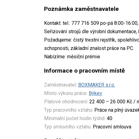
Poznámka zaměstnavatele
Kontakt: tel.: 777 716 509 po-pá 8:00-16:
Seřizování strojů dle výrobní dokumentace, k
Požadujeme: čistý trestní rejstřík, spolehli
schopnosti, základní znalost práce na PC.
Nabízíme: měsíční prémie
Informace o pracovním místě
Zaměstnavatel:
BOXMAKER s.r.o.
Místo výkonu práce:
Býkev
Platové ohodnocení:
22 400 – 26 000 Kč / 
Typ pracovního vztahu:
Práce na plný úvaze
Minimální počet hodin týdně:
40
Typ smluvního vztahu:
Pracovní smlouva