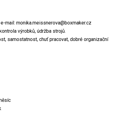
00, e-mail: monika.meissnerova@boxmaker.cz
ontrola výrobků, údržba strojů.
vost, samostatnost, chuť pracovat, dobré organizační
měsíc
k