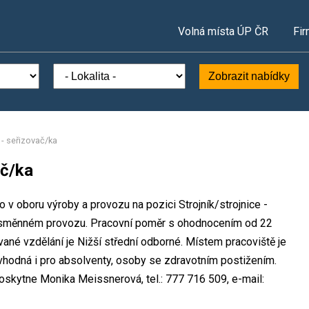
Volná místa ÚP ČR
Fir
Zobrazit nabídky
e - seřizovač/ka
ač/ka
 v oboru výroby a provozu na pozici Strojník/strojnice -
nosměnném provozu. Pracovní poměr s ohodnocením od 22
né vzdělání je Nižší střední odborné. Místem pracoviště je
vhodná i pro absolventy, osoby se zdravotním postižením.
skytne Monika Meissnerová, tel.: 777 716 509, e-mail: