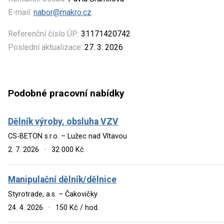
E-mail:
nabor@makro.cz
Referenční číslo ÚP:
31171420742
Poslední aktualizace:
27. 3. 2026
Podobné pracovní nabídky
Dělník výroby, obsluha VZV
CS-BETON s.r.o. – Lužec nad Vltavou
2. 7. 2026
·
32 000 Kč
Manipulační dělník/dělnice
Styrotrade, a.s. – Čakovičky
24. 4. 2026
·
150 Kč / hod.