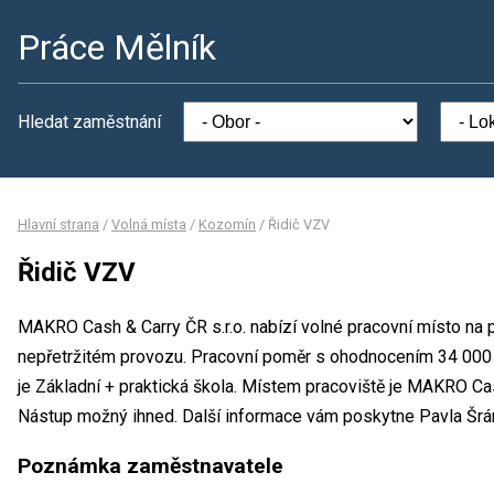
Práce Mělník
Hledat zaměstnání
Hlavní strana
/
Volná místa
/
Kozomín
/
Řidič VZV
Řidič VZV
MAKRO Cash & Carry ČR s.r.o. nabízí volné pracovní místo na p
nepřetržitém provozu. Pracovní poměr s ohodnocením 34 000
je Základní + praktická škola. Místem pracoviště je MAKRO Cas
Nástup možný ihned. Další informace vám poskytne Pavla Šrá
Poznámka zaměstnavatele