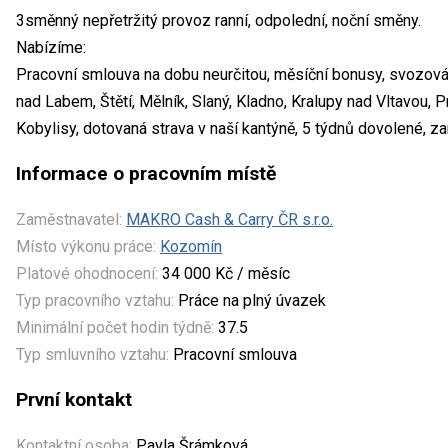
3směnný nepřetržitý provoz ranní, odpolední, noční směny.
Nabízíme:
Pracovní smlouva na dobu neurčitou, měsíční bonusy, svozová
nad Labem, Štětí, Mělník, Slaný, Kladno, Kralupy nad Vltavou,
Kobylisy, dotovaná strava v naší kantýně, 5 týdnů dovolené, 
Informace o pracovním místě
Zaměstnavatel:
MAKRO Cash & Carry ČR s.r.o.
Místo výkonu práce:
Kozomín
Platové ohodnocení:
34 000 Kč / měsíc
Typ pracovního vztahu:
Práce na plný úvazek
Minimální počet hodin týdně:
37.5
Typ smluvního vztahu:
Pracovní smlouva
První kontakt
Kontaktní osoba:
Pavla Šrámková