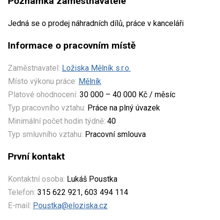
Poznámka zaměstnavatele
Jedná se o prodej náhradních dílů, práce v kanceláři
Informace o pracovním místě
Zaměstnavatel:
Ložiska Mělník s.r.o.
Místo výkonu práce:
Mělník
Platové ohodnocení:
30 000 – 40 000 Kč / měsíc
Typ pracovního vztahu:
Práce na plný úvazek
Minimální počet hodin týdně:
40
Typ smluvního vztahu:
Pracovní smlouva
První kontakt
Kontaktní osoba:
Lukáš Poustka
Telefon:
315 622 921, 603 494 114
E-mail:
Poustka@eloziska.cz