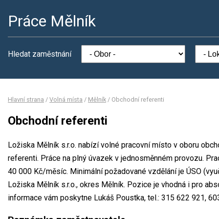
Práce Mělník
Hledat zaměstnání
Hlavní strana
/
Volná místa
/
Mělník
/
Obchodní referenti
Obchodní referenti
Ložiska Mělník s.r.o. nabízí volné pracovní místo v oboru obc
referenti. Práce na plný úvazek v jednosměnném provozu. Pr
40 000 Kč/měsíc. Minimální požadované vzdělání je ÚSO (vyuče
Ložiska Mělník s.r.o., okres Mělník. Pozice je vhodná i pro ab
informace vám poskytne Lukáš Poustka, tel.: 315 622 921, 60