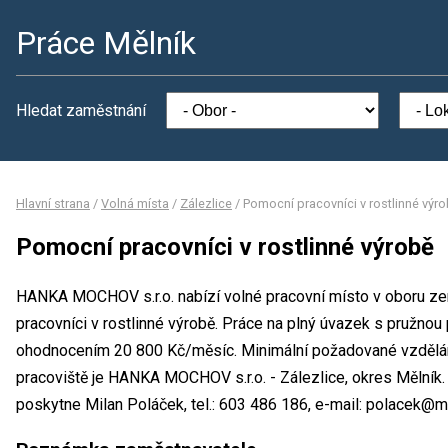
Práce Mělník
Hledat zaměstnání
Hlavní strana
/
Volná místa
/
Zálezlice
/
Pomocní pracovníci v rostlinné výr
Pomocní pracovníci v rostlinné výrobě
HANKA MOCHOV s.r.o. nabízí volné pracovní místo v oboru zem
pracovníci v rostlinné výrobě. Práce na plný úvazek s pružno
ohodnocením 20 800 Kč/měsíc. Minimální požadované vzdělání
pracoviště je HANKA MOCHOV s.r.o. - Zálezlice, okres Mělník
poskytne Milan Poláček, tel.: 603 486 186, e-mail: polacek@