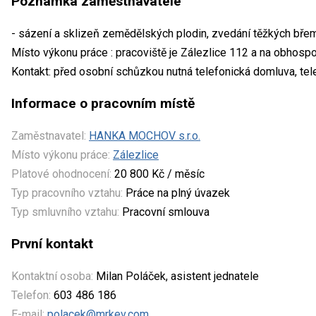
Poznámka zaměstnavatele
- sázení a sklizeň zemědělských plodin, zvedání těžkých bře
Místo výkonu práce : pracoviště je Zálezlice 112 a na obhosp
Kontakt: před osobní schůzkou nutná telefonická domluva, tel
Informace o pracovním místě
Zaměstnavatel:
HANKA MOCHOV s.r.o.
Místo výkonu práce:
Zálezlice
Platové ohodnocení:
20 800 Kč / měsíc
Typ pracovního vztahu:
Práce na plný úvazek
Typ smluvního vztahu:
Pracovní smlouva
První kontakt
Kontaktní osoba:
Milan Poláček, asistent jednatele
Telefon:
603 486 186
E-mail:
polacek@mrkev.com