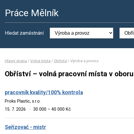
Práce Mělník
Hledat zaměstnání
Hlavní strana
/
Volná místa
/
Obříství
/
Výroba a provoz
Obříství – volná pracovní místa v obor
pracovník kvality/100% kontrola
Proks Plastic, s.r.o.
15. 7. 2026
·
30 000 – 40 000 Kč
Seřizovač - mistr