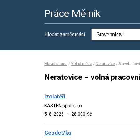
Práce Mělník
Hledat zaměstnání
Hlavní strana
/
Volná místa
/
Neratovice
/
Stavebnictví
Neratovice – volná pracovní
Izolatéři
KASTEN spol. s r.o.
5. 8. 2026
·
28 000 Kč
Geodet/ka