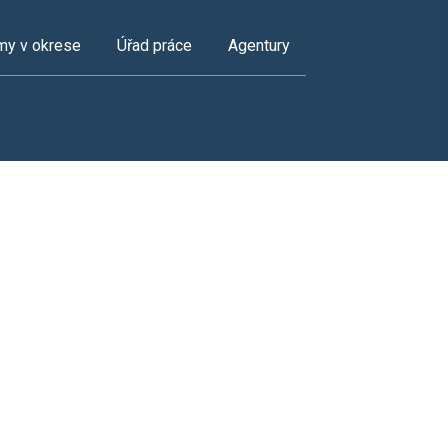
my v okrese
Úřad práce
Agentury