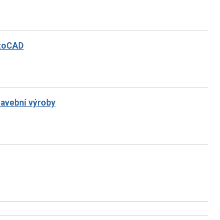
utoCAD
stavební výroby