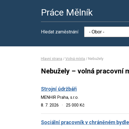
Práce Mělník
Hledat zaměstnání
Hlavní strana
/
Volná místa
/
Nebužely
Nebužely – volná pracovní 
Strojní údržbáři
MENHIR Praha, s.r.o.
8. 7. 2026
·
25 000 Kč
Sociální pracovník v chráněném bydle