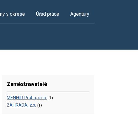
my v okrese
Úřad práce
Agentury
Zaměstnavatelé
MENHIR Praha, s.r.o.
(1)
ZAHRADA, z.s.
(1)