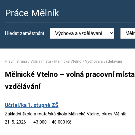
Práce Mělník
Hledat zaměstnání
Hlavní strana
/
Volná místa
/
Mělnické Vtelno
/
Výchova a vzdělávání
Mělnické Vtelno – volná pracovní míst
vzdělávání
Učitel/ka 1. stupně ZŠ
Základní škola a mateřská škola Mělnické Vtelno, okres Mělník
21. 5. 2026
·
43 000 – 48 000 Kč