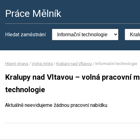
Práce Mělník
Hledat zaměstnání
Hlavní strana
/
Volná místa
/
Kralupy nad Vltavou
/
Informační technologie
Kralupy nad Vltavou – volná pracovní m
technologie
Aktuálně neevidujeme žádnou pracovní nabídku.