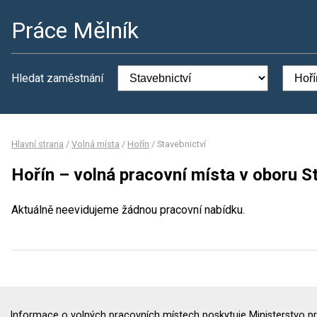
Práce Mělník
Hledat zaměstnání
Hlavní strana
/
Volná místa
/
Hořín
/
Stavebnictví
Hořín – volná pracovní místa v oboru S
Aktuálně neevidujeme žádnou pracovní nabídku.
Informace o volných pracovních místech poskytuje Ministerstvo pr