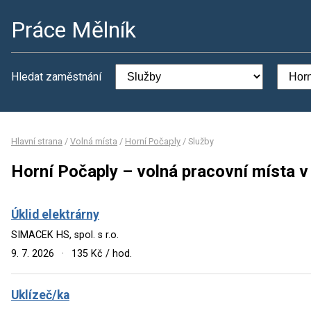
Práce Mělník
Hledat zaměstnání
Hlavní strana
/
Volná místa
/
Horní Počaply
/
Služby
Horní Počaply – volná pracovní místa v
Úklid elektrárny
SIMACEK HS, spol. s r.o.
9. 7. 2026
·
135 Kč / hod.
Uklízeč/ka