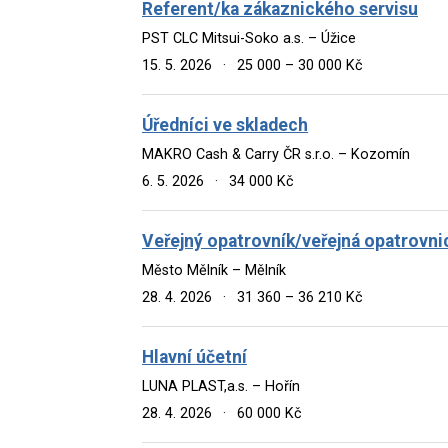
Referent/ka zákaznického servisu
PST CLC Mitsui-Soko a.s. – Úžice
15. 5. 2026
·
25 000 – 30 000 Kč
Úředníci ve skladech
MAKRO Cash & Carry ČR s.r.o. – Kozomín
6. 5. 2026
·
34 000 Kč
Veřejný opatrovník/veřejná opatrovni
Město Mělník – Mělník
28. 4. 2026
·
31 360 – 36 210 Kč
Hlavní účetní
LUNA PLAST,a.s. – Hořín
28. 4. 2026
·
60 000 Kč