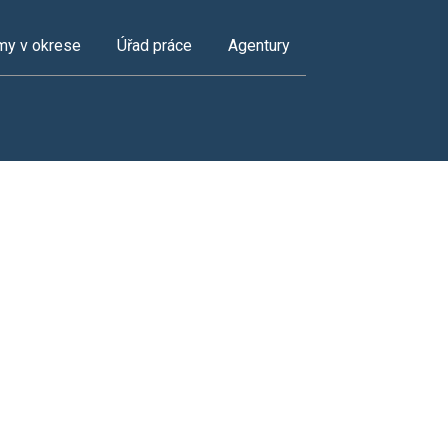
my v okrese
Úřad práce
Agentury