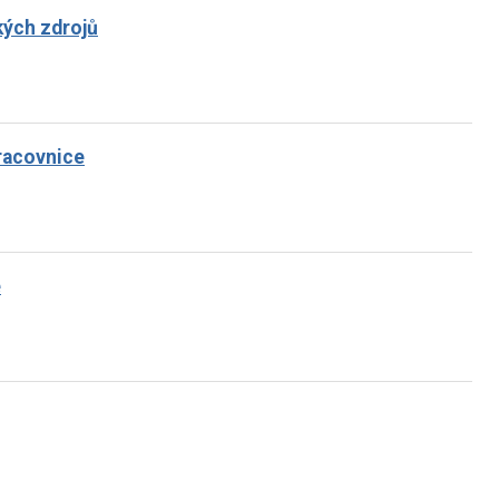
ských zdrojů
racovnice
e