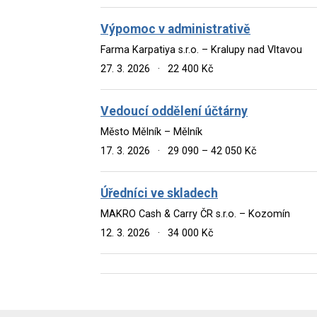
Výpomoc v administrativě
Farma Karpatiya s.r.o. – Kralupy nad Vltavou
27. 3. 2026
·
22 400 Kč
Vedoucí oddělení účtárny
Město Mělník – Mělník
17. 3. 2026
·
29 090 – 42 050 Kč
Úředníci ve skladech
MAKRO Cash & Carry ČR s.r.o. – Kozomín
12. 3. 2026
·
34 000 Kč