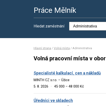
Práce Mělník
Hledat zaměstnání
Hlavní strana
/
Volná místa
/
Administrativa
Volná pracovní místa v obor
Specialisté kalkulací, cen a nákladů
MINTH CZ s.r.o. – Úžice
5. 8. 2026
·
45 000 – 48 000 Kč
Úředníci ve skladech