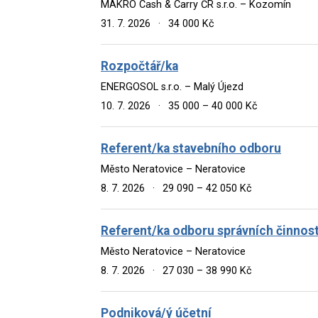
MAKRO Cash & Carry ČR s.r.o. – Kozomín
31. 7. 2026
·
34 000 Kč
Rozpočtář/ka
ENERGOSOL s.r.o. – Malý Újezd
10. 7. 2026
·
35 000 – 40 000 Kč
Referent/ka stavebního odboru
Město Neratovice – Neratovice
8. 7. 2026
·
29 090 – 42 050 Kč
Referent/ka odboru správních činnost
Město Neratovice – Neratovice
8. 7. 2026
·
27 030 – 38 990 Kč
Podniková/ý účetní