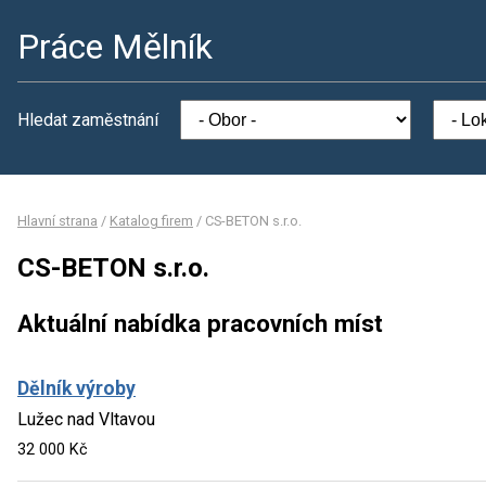
Práce Mělník
Hledat zaměstnání
Hlavní strana
/
Katalog firem
/
CS-BETON s.r.o.
CS-BETON s.r.o.
Aktuální nabídka pracovních míst
Dělník výroby
Lužec nad Vltavou
32 000 Kč