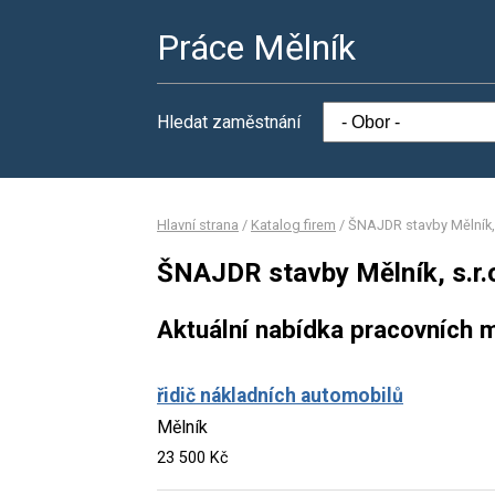
Práce Mělník
Hledat zaměstnání
Hlavní strana
/
Katalog firem
/
ŠNAJDR stavby Mělník, 
ŠNAJDR stavby Mělník, s.r.
Aktuální nabídka pracovních m
řidič nákladních automobilů
Mělník
23 500 Kč