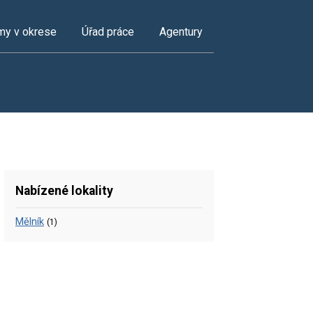
my v okrese
Úřad práce
Agentury
Nabízené lokality
Mělník
(1)