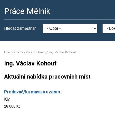
Práce Mělník
Hledat zaměstnání
Hlavní strana
/
Katalog firem
/
Ing. Václav Kohout
Ing. Václav Kohout
Aktuální nabídka pracovních míst
Prodavač/ka masa a uzenin
Kly
28 000 Kč