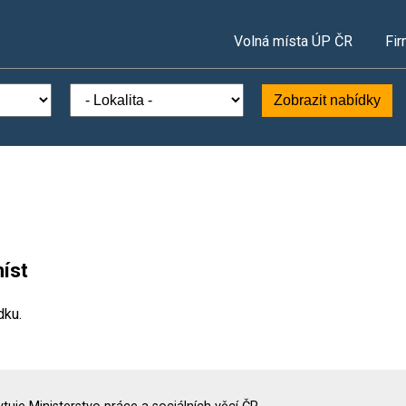
Volná místa ÚP ČR
Fir
Zobrazit nabídky
íst
dku.