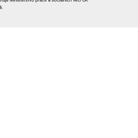
uje Ministerstvo práce a sociálních věcí ČR.
6.