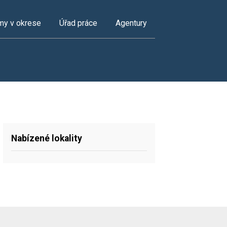
my v okrese
Úřad práce
Agentury
Nabízené lokality